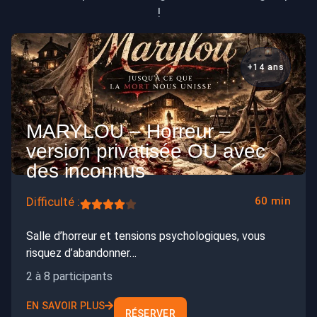
!
+14 ans
MARYLOU – Horreur –
version privatisée OU avec
des inconnus
Difficulté :
60 min
Salle d’horreur et tensions psychologiques, vous
risquez d’abandonner…
2 à 8 participants
EN SAVOIR PLUS
RÉSERVER