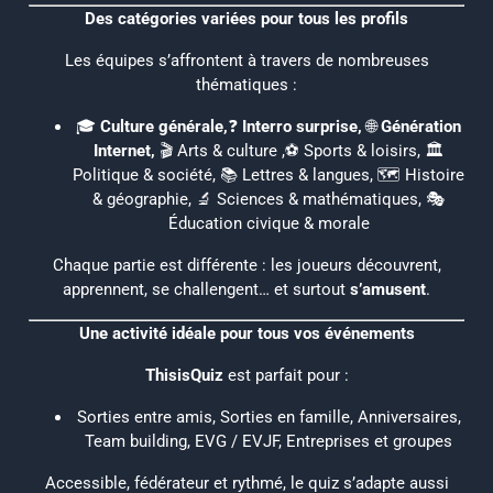
Des catégories variées pour tous les profils
Les équipes s’affrontent à travers de nombreuses
thématiques :
🎓
Culture générale,
❓
Interro surprise,
🌐
Génération
Internet,
🎬 Arts & culture ,⚽ Sports & loisirs, 🏛️
Politique & société, 📚 Lettres & langues, 🗺️ Histoire
& géographie, 🔬 Sciences & mathématiques, 🎭
Éducation civique & morale
Chaque partie est différente : les joueurs découvrent,
apprennent, se challengent… et surtout
s’amusent
.
Une activité idéale pour tous vos événements
ThisisQuiz
est parfait pour :
Sorties entre amis, Sorties en famille, Anniversaires,
Team building, EVG / EVJF, Entreprises et groupes
Accessible, fédérateur et rythmé, le quiz s’adapte aussi