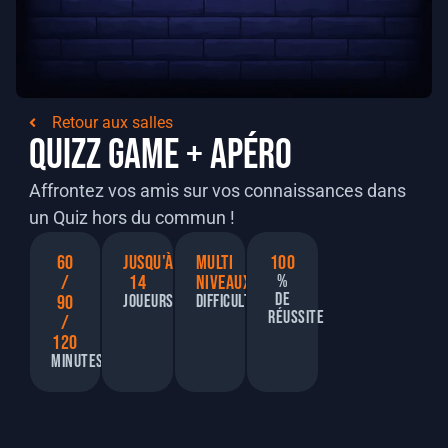
Retour aux salles
Quizz Game + apéro
Affrontez vos amis sur vos connaissances dans
un Quiz hors du commun !
ans
60
jusqu'à
Multi
100
minimum
/
14
niveaux
%
de
90
Joueurs
Difficulté
réussite
/
120
Minutes