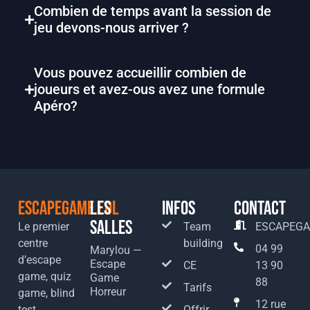
Combien de temps avant la session de
jeu devons-nous arriver ?
Vous pouvez accueillir combien de
joueurs et avez-ous avez une formule
Apéro?
Escapegame.lol
Les
Infos
Contact
salles
Le premier
Team
ESCAPEGA
centre
building
04 99
Marylou —
d’escape
Escape
CE
13 90
game, quiz
Game
88
Tarifs
Horreur
game, blind
12 rue
test,
Offrir