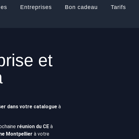
les
Entreprises
Bon cadeau
Tarifs
rise et
à
oser dans votre catalogue
à
rochaine
réunion du CE
à
e Montpellier
à votre